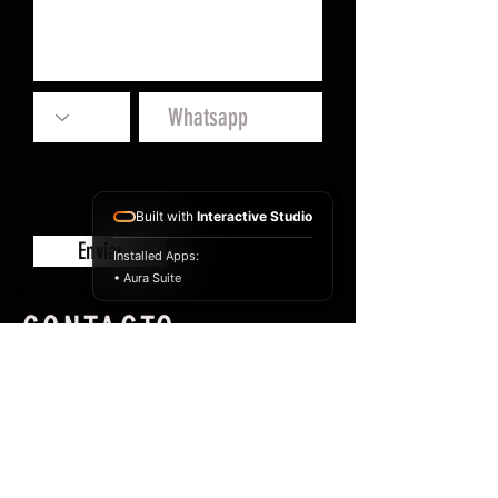
Built with
Interactive Studio
Enviar
Installed Apps:
• Aura Suite
CONTACTO
Para hacer tus consultas sobre la
actividad o para realizar una
reserva, contactanos!
info@cabalgatasdelglaciar.com